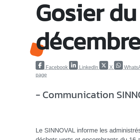
Gosier du 
décembre
Facebook
LinkedIn
X
Whats
page
- Communication SINN
Le SINNOVAL informe les administrés
déchets verts et encombrants du 16