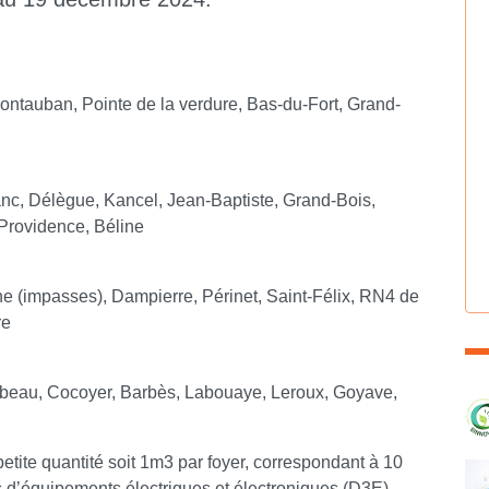
Montauban, Pointe de la verdure, Bas-du-Fort, Grand-
anc, Délègue, Kancel, Jean-Baptiste, Grand-Bois,
Providence, Béline
ne (impasses), Dampierre, Périnet, Saint-Félix, RN4 de
re
C
mbeau, Cocoyer, Barbès, Labouaye, Leroux, Goyave,
petite quantité soit 1m3 par foyer, correspondant à 10
s d’équipements électriques et électroniques (D3E)