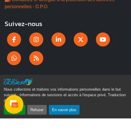
personnelles - D.P.O
Suivez-nous
Nous collectons et traitons vos informations personnelles dans le but
suivant :
Informations de sessions et accès à l'espace privé, Traduction
des pages
.
Gosier Connecté
Accepter
Refuser
En savoir plus
Recevez chaque semaine l'actualité de votre ville
Veuillez laisser ce champ vide :