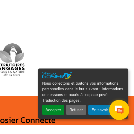
Nous collectons et traitons vos informations
personnelles dans le but suivant :
Informations
de sessions et accès à l'espace privé,
Traduction des pages
.
Accepter
Refuser
En savoir plus
osier Connecté
cevez chaque semaine l'actualité de