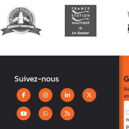
Suivez-nous
G
Re
vo
n
p