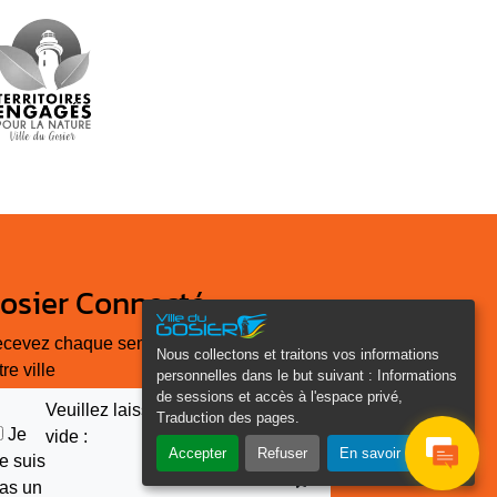
osier Connecté
cevez chaque semaine l'actualité de
Nous collectons et traitons vos informations
tre ville
personnelles dans le but suivant :
Informations
de sessions et accès à l'espace privé,
Veuillez laisser ce champ
Traduction des pages
.
Je
vide :
Accepter
Refuser
En savoir plus
e suis
as un