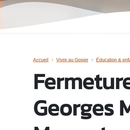
Accueil
Vivre au Gosier
Éducation & enf
Fermeture
Georges M