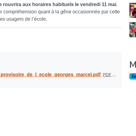
e rouvrira aux horaires habituels le vendredi 11 mai
.
eur compréhension quant à la gêne occasionnée par cette
es usagers de l’école.
M
_provisoire_de_l_ecole_georges_marcel.pdf
PDF
-
427.2 kio
Éd