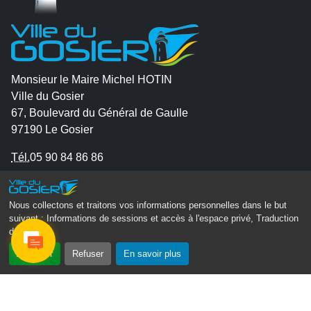
Monsieur le Maire Michel HOTIN
Ville du Gosier
67, Boulevard du Général de Gaulle
97190 Le Gosier
Tél.
05 90 84 86 86
Envoyer un email
Contacter la P.R.A.D.A
Nous collectons et traitons vos informations personnelles dans le but
suivant :
Informations de sessions et accès à l'espace privé, Traduction
Contactez le délégué à la protection des données
des pages
.
personnelles - D.P.O
Accepter
Refuser
En savoir plus
Suivez-nous