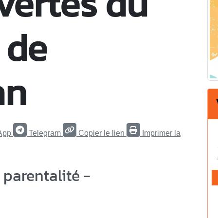
vertes du
 de
an
App
Telegram
Copier le lien
Imprimer la
 parentalité -