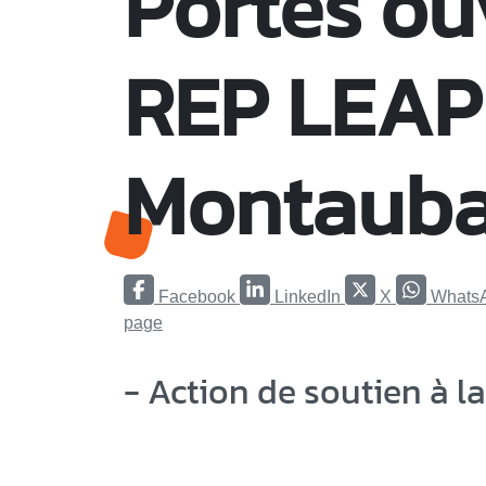
Portes ou
REP LEAP
Montaub
Facebook
LinkedIn
X
Whats
page
- Action de soutien à la