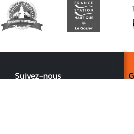
Suivez-nous
G
Re
vo
n
p
r