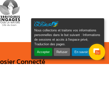
Nous collectons et traitons vos informations
personnelles dans le but suivant :
Informations
de sessions et accès à l'espace privé,
Traduction des pages
.
Accepter
Refuser
En savoir plus
osier Connecté
cevez chaque semaine l'actualité de
tre ville
Veuillez laisser ce champ
Je
vide :
e suis
as un
Email
*
obot