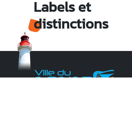
Labels et
distinctions
Monsieur le Maire Michel HOTIN
Ville du Gosier
67, Boulevard du Général de Gaulle
97190 Le Gosier
Tél.
05 90 84 86 86