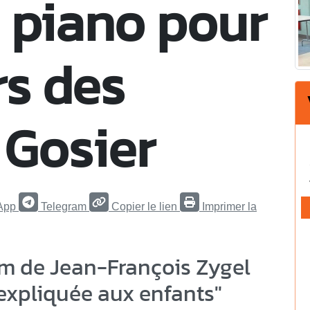
 piano pour
rs des
 Gosier
App
Telegram
Copier le lien
Imprimer la
lm de Jean-François Zygel
expliquée aux enfants"