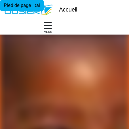
Menu principal
Contenu principal
Pied de page
Accueil
MENU