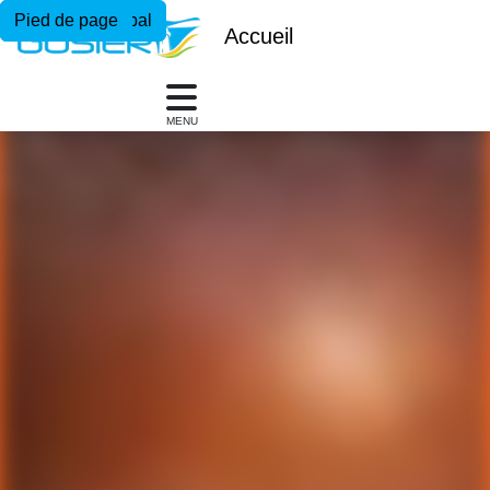
Menu principal
Contenu principal
Pied de page
Accueil
MENU