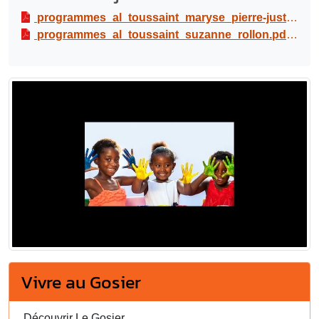
programmes_al_toussaint_maryse_pierre-justin_borel.pdf
programmes_al_toussaint_suzanne_rollon.pdf
PDF
Vivre au Gosier
Découvrir Le Gosier