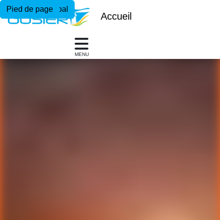
Menu principal
Contenu principal
Pied de page
Accueil
MENU