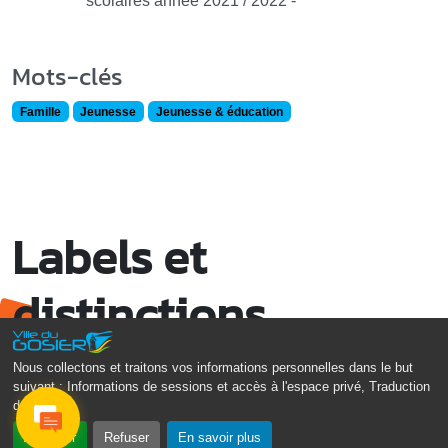
scolaires année 2021 / 2022 -
Mots-clés
Famille
Jeunesse
Jeunesse & éducation
Labels et
distinctions
Nous collectons et traitons vos informations personnelles dans le but
suivant :
Informations de sessions et accès à l'espace privé, Traduction
des pages
.
Accepter
Refuser
En savoir plus