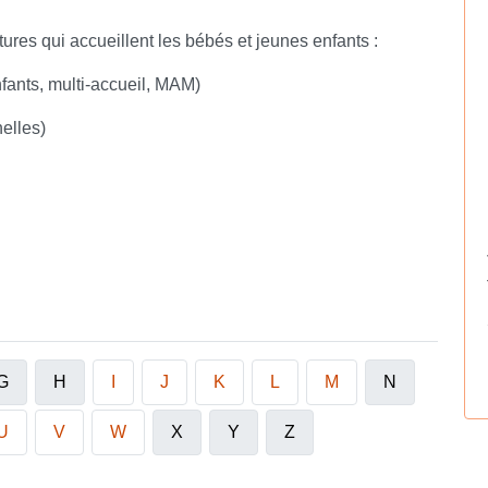
ures qui accueillent les bébés et jeunes enfants :
nfants, multi-accueil, MAM)
nelles)
G
H
I
J
K
L
M
N
U
V
W
X
Y
Z