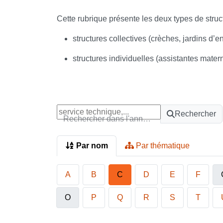
Cette rubrique présente les deux types de struct
structures collectives (crèches, jardins d’e
structures individuelles (assistantes mater
Rechercher
Rechercher dans l'annuaire
Par nom
Par thématique
A
B
C
D
E
F
O
P
Q
R
S
T