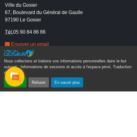
Ville du Gosier
67, Boulevard du Général de Gaulle
97190 Le Gosier
Tél.
05 90 84 86 86
Envoyer un email
Contacter la P.R.A.D.A
Contactez le délégué à la protection des données
Nous collectons et traitons vos informations personnelles dans le but
suivant :
Informations de sessions et accès à l'espace privé, Traduction
personnelles - D.P.O
des pages
.
Accepter
Refuser
En savoir plus
Suivez-nous