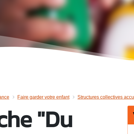
ance
Faire garder votre enfant
Structures collectives accue
che "Du