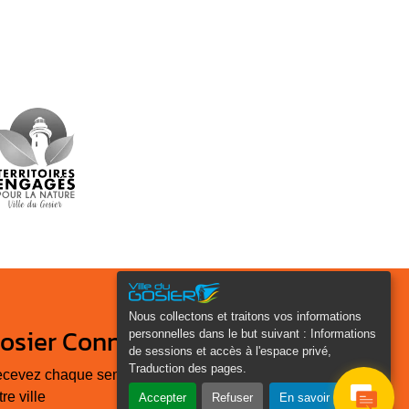
Nous collectons et traitons vos informations
osier Connecté
personnelles dans le but suivant :
Informations
de sessions et accès à l'espace privé,
Traduction des pages
.
cevez chaque semaine l'actualité de
tre ville
Accepter
Refuser
En savoir plus