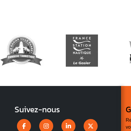
Suivez-nous
G
Re
vo