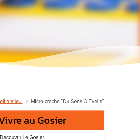
illant le...
Micro-crèche "Du Sens O Eveils"
Vivre au Gosier
Découvrir Le Gosier