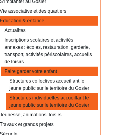
S’implanter au Gosier
Vie associative et des quartiers
Éducation & enfance
Actualités
Inscriptions scolaires et activités
annexes : écoles, restauration, garderie,
transport, activités périscolaires, accueils
de loisirs
Faire garder votre enfant
Structures collectives accueillant le
jeune public sur le territoire du Gosier
Structures individuelles accueillant le
jeune public sur le territoire du Gosier
Jeunesse, animations, loisirs
Travaux et grands projets
Sécurité