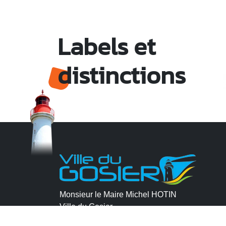
Labels et
distinctions
Monsieur le Maire Michel HOTIN
Ville du Gosier
67, Boulevard du Général de Gaulle