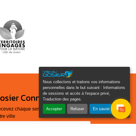
Nous collectons et traitons vos informations
personnelles dans le but suivant :
Informations
de sessions et accès à l'espace privé,
osier Connecté
Traduction des pages
.
cevez chaque semaine l'actualité de
Accepter
Refuser
En savoir plus
tre ville
Veuillez laisser ce champ
Je
vide :