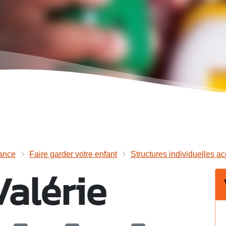
ance
Faire garder votre enfant
Structures individuelles acc
alérie