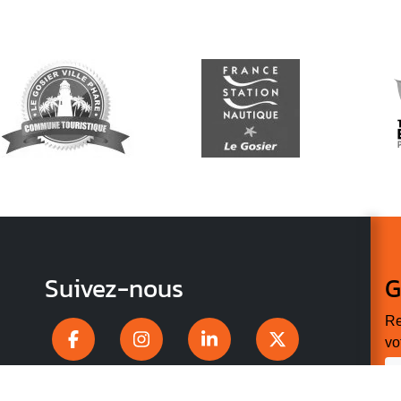
Suivez-nous
G
Re
vo