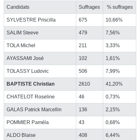
Candidats
Suffrages
% suffrages
SYLVESTRE Priscilla
675
10,66%
SALIM Steeve
479
7,56%
TOLA Michel
211
3,33%
AYASSAMI José
102
1,61%
TOLASSY Ludovic
506
7,99%
BAPTISTE Christian
2610
41,20%
CHATELOT Roseline
46
0,73%
GALAS Patrick Marcellin
136
2,15%
POMMIER Paméla
43
0,68%
ALDO Blaise
408
6,44%