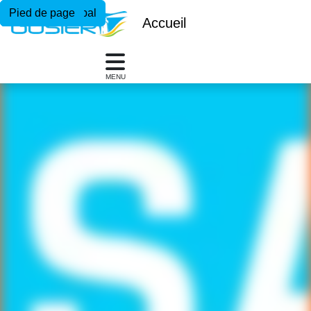
Menu principal
Contenu principal
Pied de page
Accueil
MENU