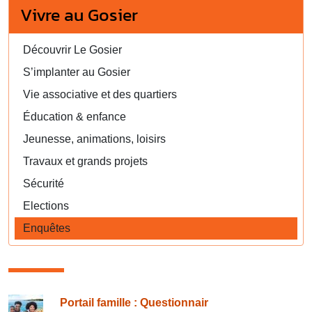
Vivre au Gosier
Découvrir Le Gosier
S’implanter au Gosier
Vie associative et des quartiers
Éducation & enfance
Jeunesse, animations, loisirs
Travaux et grands projets
Sécurité
Elections
Enquêtes
Consulter également
Portail famille : Questionnair