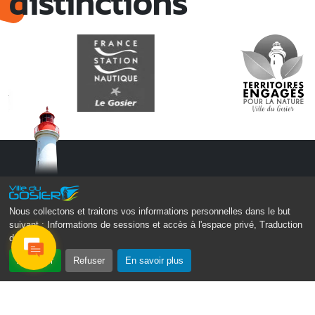
distinctions
Nous collectons et traitons vos informations personnelles dans le but
suivant :
Informations de sessions et accès à l'espace privé, Traduction
des pages
.
Monsieur le Maire Michel HOTIN
Ville du Gosier
Accepter
Refuser
En savoir plus
67, Boulevard du Général de Gaulle
97190 Le Gosier