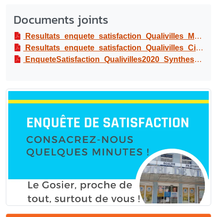
Documents joints
Resultats_enquete_satisfaction_Qualivilles_MairieEtatCivil_2020
Resultats_enquete_satisfaction_Qualivilles_Cimetiere_2020
EnqueteSatisfaction_Qualivilles2020_Synthese_Accueil_EtatCivil_Cimetiere