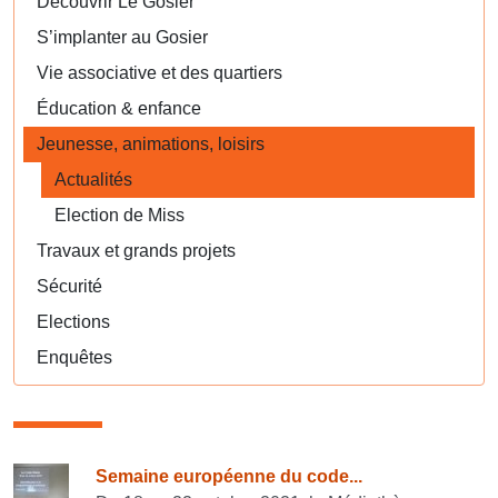
Découvrir Le Gosier
S’implanter au Gosier
Vie associative et des quartiers
Éducation & enfance
Jeunesse, animations, loisirs
Actualités
Election de Miss
Travaux et grands projets
Sécurité
Elections
Enquêtes
Consulter également
Semaine européenne du code...