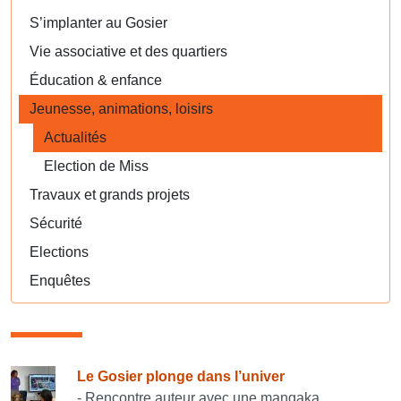
S’implanter au Gosier
Vie associative et des quartiers
Éducation & enfance
Jeunesse, animations, loisirs
Actualités
Election de Miss
Travaux et grands projets
Sécurité
Elections
Enquêtes
Consulter également
Le Gosier plonge dans l’univer
- Rencontre auteur avec une mangaka