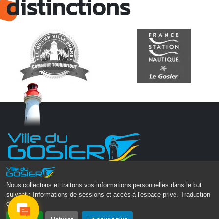
distinctions
Monsieur le Maire Michel HOTIN
Ville du Gosier
Nous collectons et traitons vos informations personnelles dans le but
suivant :
Informations de sessions et accès à l'espace privé, Traduction
67, Boulevard du Général de Gaulle
des pages
.
97190 Le Gosier