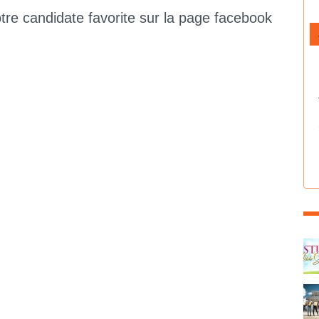
re candidate favorite sur la page facebook
C