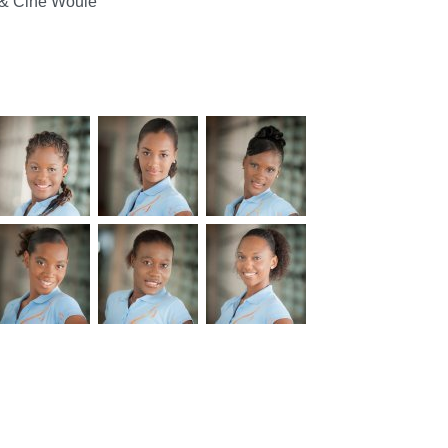
& Ciné Woulé