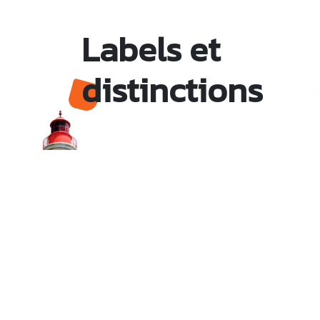
Labels et
distinctions
Monsieur le Maire Michel HOTIN
Ville du Gosier
67, Boulevard du Général de Gaulle
97190 Le Gosier