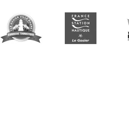
Suivez-nous
G
Re
vo
n