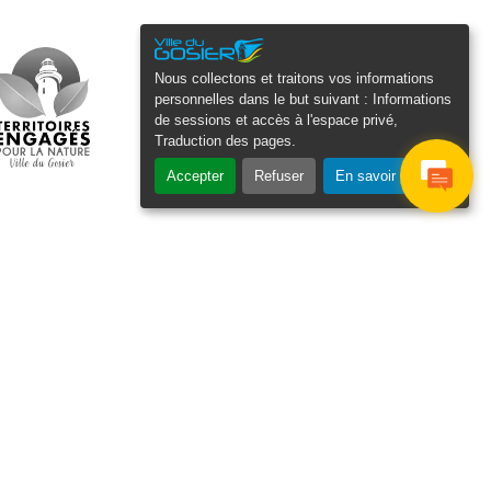
Nous collectons et traitons vos informations
personnelles dans le but suivant :
Informations
de sessions et accès à l'espace privé,
Traduction des pages
.
Accepter
Refuser
En savoir plus
osier Connecté
cevez chaque semaine l'actualité de
tre ville
Veuillez laisser ce champ
Je
vide :
e suis