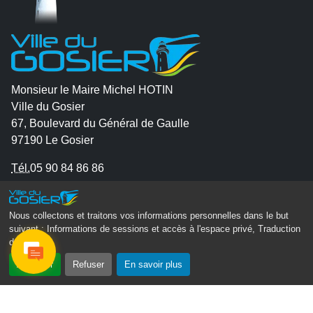
Monsieur le Maire Michel HOTIN
Ville du Gosier
67, Boulevard du Général de Gaulle
97190 Le Gosier
Tél.
05 90 84 86 86
Envoyer un email
Contacter la P.R.A.D.A
Nous collectons et traitons vos informations personnelles dans le but
suivant :
Informations de sessions et accès à l'espace privé, Traduction
Contactez le délégué à la protection des données
des pages
.
personnelles - D.P.O
Accepter
Refuser
En savoir plus
Suivez-nous