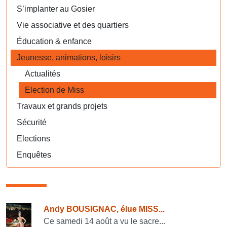
S’implanter au Gosier
Vie associative et des quartiers
Éducation & enfance
Jeunesse, animations, loisirs
Actualités
Election de Miss
Travaux et grands projets
Sécurité
Elections
Enquêtes
Consulter également
Andy BOUSIGNAC, élue MISS...
Ce samedi 14 août a vu le sacre...