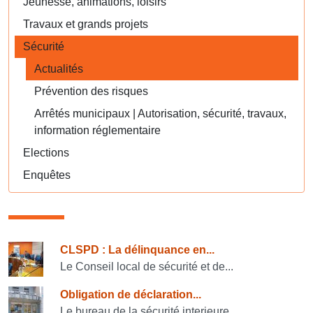
Jeunesse, animations, loisirs
Travaux et grands projets
Sécurité
Actualités
Prévention des risques
Arrêtés municipaux | Autorisation, sécurité, travaux,
information réglementaire
Elections
Enquêtes
Consulter également
CLSPD : La délinquance en...
Le Conseil local de sécurité et de...
Obligation de déclaration...
Le bureau de la sécurité interieure...