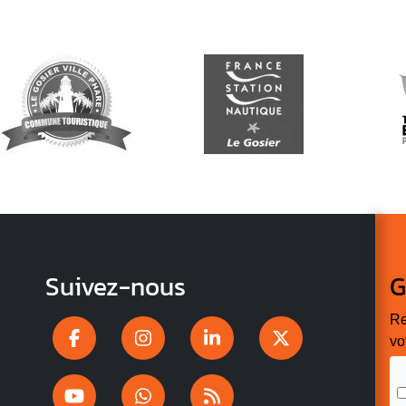
Suivez-nous
G
Re
vo