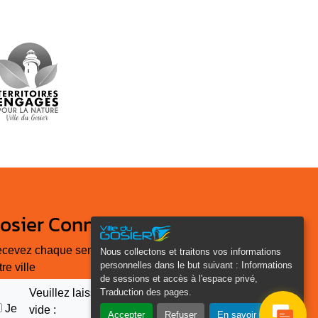
osier Connecté
cevez chaque semaine l'actualité de
Nous collectons et traitons vos informations
personnelles dans le but suivant :
Informations
tre ville
de sessions et accès à l'espace privé,
Traduction des pages
.
Veuillez laisser ce champ
Je
vide :
Accepter
Refuser
En savoir plus