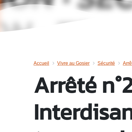
Accueil
Vivre au Gosier
Sécurité
Arrê
Arrêté n°
Interdisa