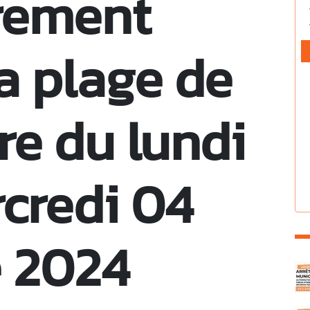
rement
la plage de
re du lundi
credi 04
 2024
C