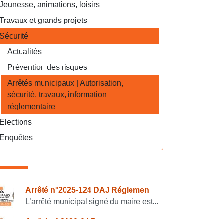
Jeunesse, animations, loisirs
Travaux et grands projets
Sécurité
Actualités
Prévention des risques
Arrêtés municipaux | Autorisation,
sécurité, travaux, information
réglementaire
Elections
Enquêtes
onsulter également
Arrêté n°2025-124 DAJ Réglemen
L’arrêté municipal signé du maire est...