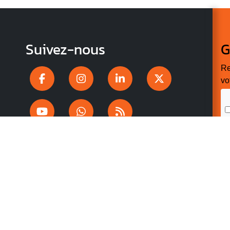
Suivez-nous
G
Re
vo
n
p
r