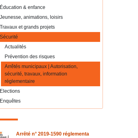
Éducation & enfance
Jeunesse, animations, loisirs
Travaux et grands projets
Sécurité
Actualités
Prévention des risques
Arrêtés municipaux | Autorisation,
sécurité, travaux, information
réglementaire
Elections
Enquêtes
onsulter également
Arrêté n° 2019-1590 réglementa