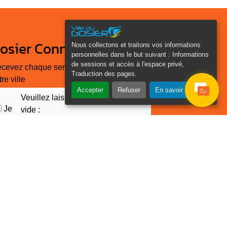
osier Connecté
Nous collectons et traitons vos informations
personnelles dans le but suivant :
Informations
de sessions et accès à l'espace privé,
cevez chaque semaine l'actualité de
Traduction des pages
.
tre ville
Accepter
Refuser
En savoir plus
Veuillez laisser ce champ
Je
vide :
e suis
as un
Email
*
obot