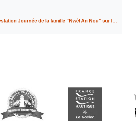
 "Nwèl An Nou" sur l’Esplanade du Hall des Sports du Gosier le mercredi 4 décembre 2024