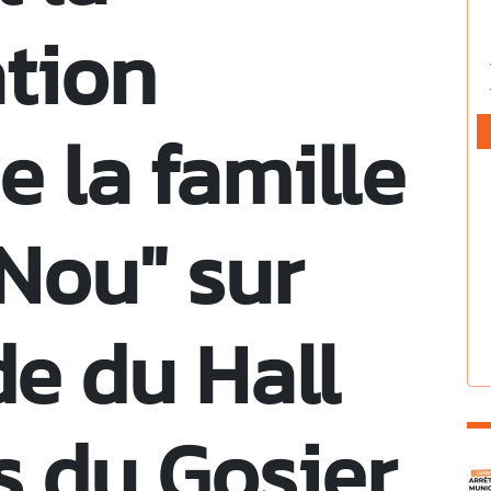
tion
e la famille
Nou" sur
de du Hall
s du Gosier
C