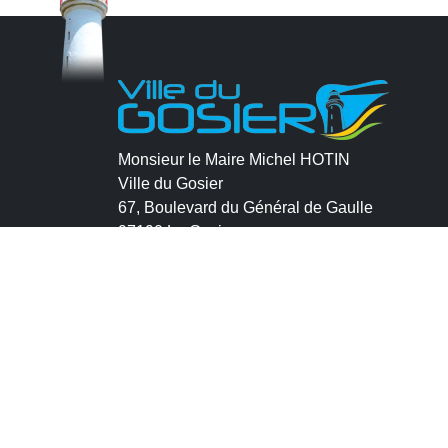
Monsieur le Maire Michel HOTIN
Ville du Gosier
67, Boulevard du Général de Gaulle
97190 Le Gosier
Tél.
05 90 84 86 86
Envoyer un email
Contacter la P.R.A.D.A
Contactez le délégué à la protection des
données personnelles - D.P.O