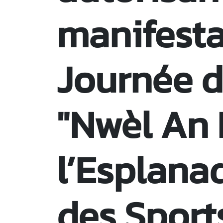
manifesta
Journée d
"Nwèl An 
l’Esplana
des Sport