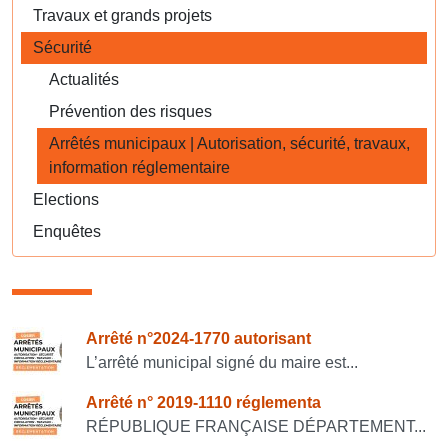
Travaux et grands projets
Sécurité
Actualités
Prévention des risques
Arrêtés municipaux | Autorisation, sécurité, travaux,
information réglementaire
Elections
Enquêtes
Consulter également
Arrêté n°2024-1770 autorisant
L’arrêté municipal signé du maire est...
Arrêté n° 2019-1110 réglementa
RÉPUBLIQUE FRANÇAISE DÉPARTEMENT...