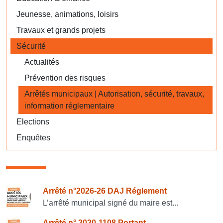
Jeunesse, animations, loisirs
Travaux et grands projets
Sécurité
Actualités
Prévention des risques
Arrêtés municipaux | Autorisation, sécurité, travaux,
information réglementaire
Elections
Enquêtes
Consulter également
Arrêté n°2026-26 DAJ Réglement
L’arrêté municipal signé du maire est...
Arrêté n° 2020-1108 Portant...