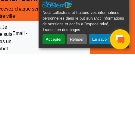
cevez chaque semaine l'actualité de
Nous collectons et traitons vos informations
tre ville
personnelles dans le but suivant :
Informations
de sessions et accès à l'espace privé,
Je
Traduction des pages
.
Email
e suis
*
Accepter
Refuser
En savoir plus
as un
obot
euillez laisser ce champ
ide :