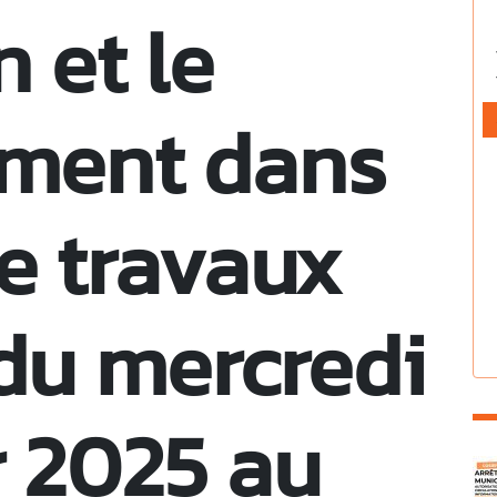
n et le
ement dans
de travaux
du mercredi
r 2025 au
C