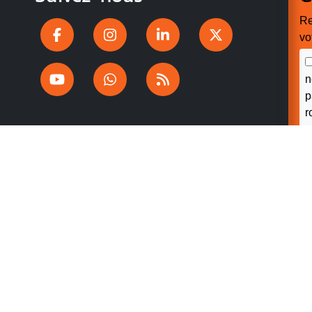
Re
vo
n
p
r
V
v