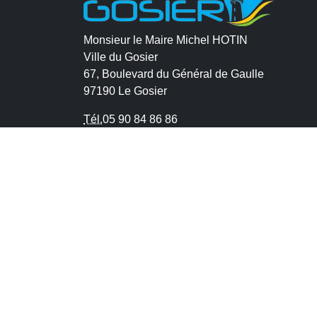
Monsieur le Maire Michel HOTIN
Ville du Gosier
67, Boulevard du Général de Gaulle
97190 Le Gosier
Tél.
05 90 84 86 86
Envoyer un email
Contacter la P.R.A.D.A
Contactez le délégué à la protection des
données personnelles - D.P.O