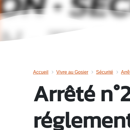
Accueil
Vivre au Gosier
Sécurité
Arrê
Arrêté n°
réglement