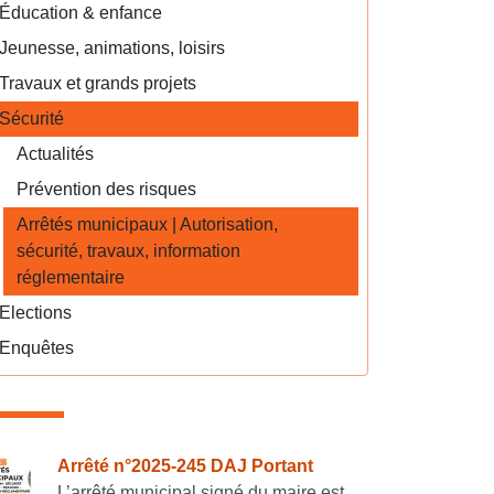
Éducation & enfance
Jeunesse, animations, loisirs
Travaux et grands projets
Sécurité
Actualités
Prévention des risques
Arrêtés municipaux | Autorisation,
sécurité, travaux, information
réglementaire
Elections
Enquêtes
onsulter également
Arrêté n°2025-245 DAJ Portant
L’arrêté municipal signé du maire est...