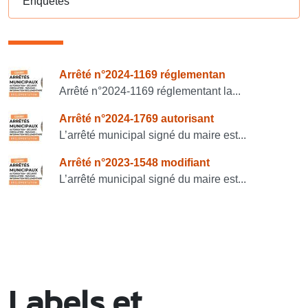
Enquêtes
Consulter également
Arrêté n°2024-1169 réglementan
Arrêté n°2024-1169 réglementant la...
Arrêté n°2024-1769 autorisant
L’arrêté municipal signé du maire est...
Arrêté n°2023-1548 modifiant
L’arrêté municipal signé du maire est...
Labels et