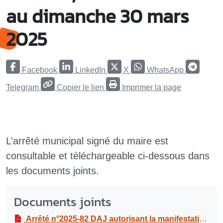
au dimanche 30 mars
2025
Facebook
LinkedIn
X
WhatsApp
Telegram
Copier le lien
Imprimer la page
L’arrêté municipal signé du maire est
consultable et téléchargeable ci-dessous dans
les documents joints.
Documents joints
Arrêté n°2025-82 DAJ autorisant la manifestation “Salon du mariage-destination îles de Guadeloupe” à l’hôtel Arawak, à la Pointe de la Verdure, du vendredi 28 au dimanche 30 mars 2025