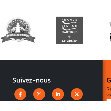
Suivez-nous
G
Re
vo