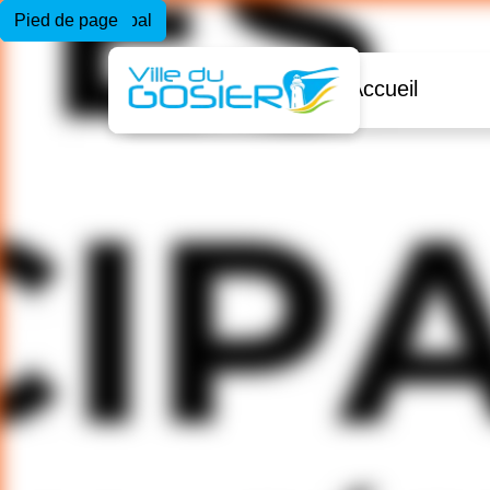
Menu principal
Contenu principal
Pied de page
Accueil