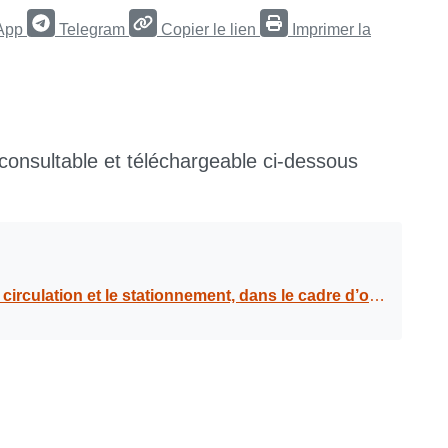
App
Telegram
Copier le lien
Imprimer la
 consultable et téléchargeable ci-dessous
 d’opération de nettoyage haute pression sur la départementale 119, à avenue de Montauban, du 16 au 20 juin