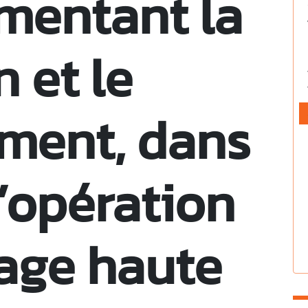
mentant la
n et le
ment, dans
d’opération
age haute