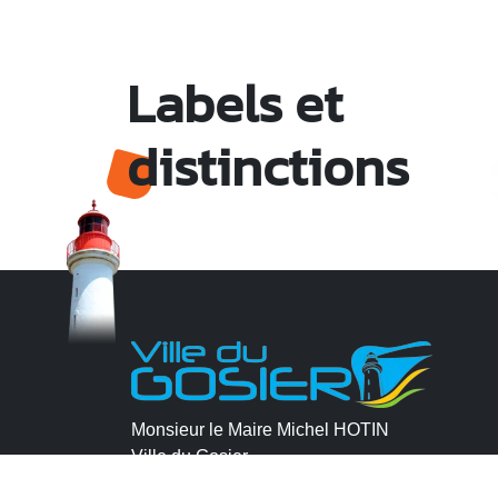
Labels et
distinctions
Monsieur le Maire Michel HOTIN
Ville du Gosier
67, Boulevard du Général de Gaulle