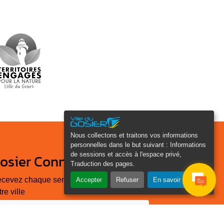
Nous collectons et traitons vos informations
personnelles dans le but suivant :
Informations
de sessions et accès à l'espace privé,
osier Connecté
Traduction des pages
.
cevez chaque semaine l'actualité de
Accepter
Refuser
En savoir plus
tre ville
Veuillez laisser ce champ
Je
vide :