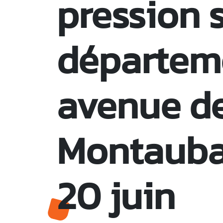
pression s
départeme
avenue d
Montauban
20 juin