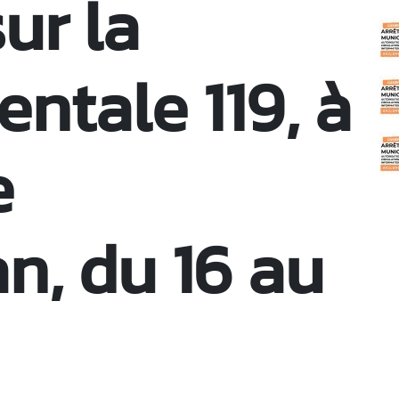
ur la
C
ntale 119, à
e
, du 16 au