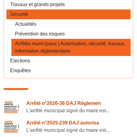
Travaux et grands projets
Sécurité
Actualités
Prévention des risques
Arrêtés municipaux | Autorisation, sécurité, travaux,
information réglementaire
Elections
Enquêtes
Consulter également
Arrêté n°2026-36 DAJ Réglemen
L’arrêté municipal signé du maire est...
Arrêté n°2025-239 DAJ autorisa
L’arrêté municipal signé du maire est...