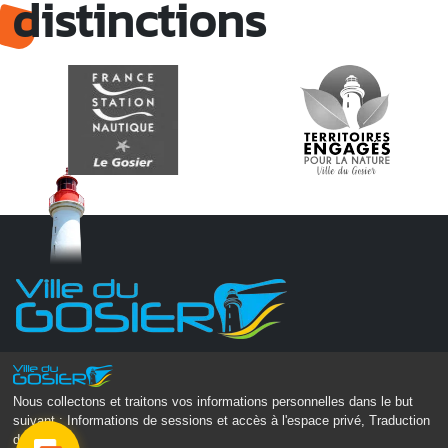
distinctions
Monsieur le Maire Michel HOTIN
Ville du Gosier
Nous collectons et traitons vos informations personnelles dans le but
67, Boulevard du Général de Gaulle
suivant :
Informations de sessions et accès à l'espace privé, Traduction
97190 Le Gosier
des pages
.