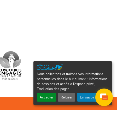
Nous collectons et traitons vos informations
personnelles dans le but suivant :
Informations
de sessions et accès à l'espace privé,
Traduction des pages
.
Accepter
Refuser
En savoir plus