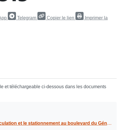
App
Telegram
Copier le lien
Imprimer la
ble et téléchargeable ci-dessous dans les documents
avaux de construction d’un immeuble de 22 logements sur les parcelles cadastrées BZ 311 et BZ 1062, du mardi 16 juillet 2019 au mercredi 14 octobre 2019