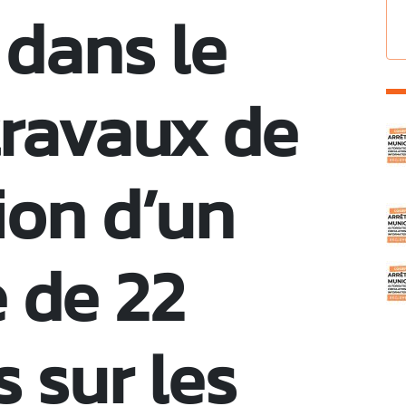
 dans le
travaux de
C
ion d’un
 de 22
 sur les