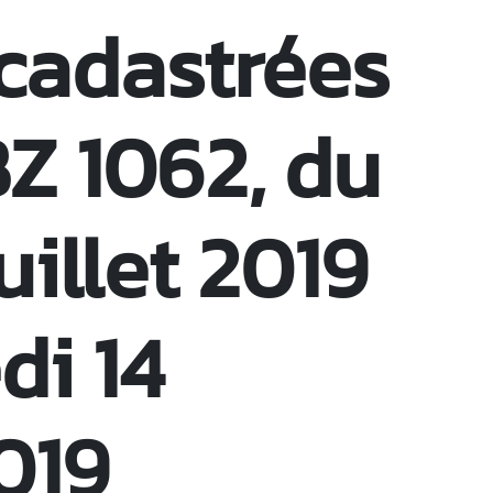
 cadastrées
BZ 1062, du
uillet 2019
di 14
019