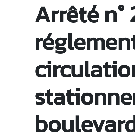
Arrêté n°
réglement
circulatio
stationn
boulevard