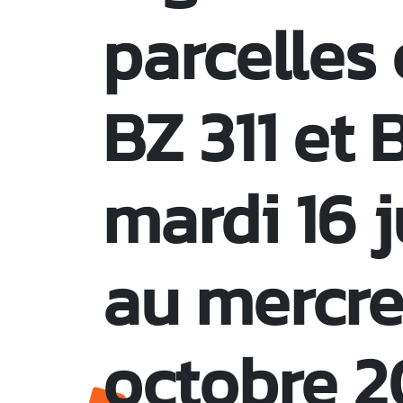
parcelles
BZ 311 et 
mardi 16 j
au mercre
octobre 2