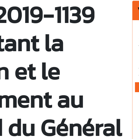
 2019-1139
ant la
n et le
ement au
 du Général