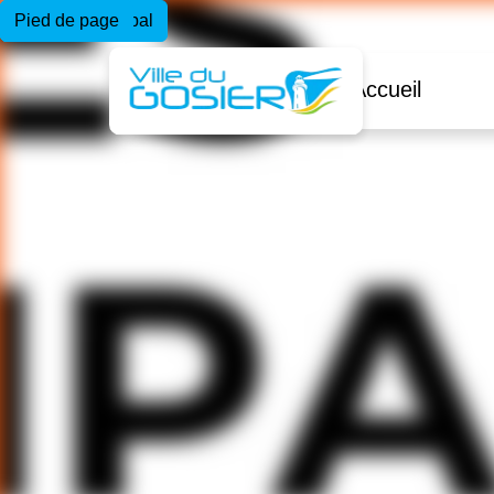
Menu principal
Contenu principal
Pied de page
Accueil