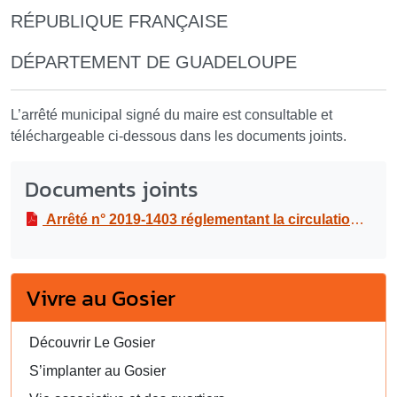
RÉPUBLIQUE FRANÇAISE
DÉPARTEMENT DE GUADELOUPE
L’arrêté municipal signé du maire est consultable et
téléchargeable ci-dessous dans les documents joints.
Documents joints
Arrêté n° 2019-1403 réglementant la circulation et le stationnement au boulevard du Général De Gaulle dans le cadre de travaux de construction d’un immeuble de 3 logements sur la parcelle cadastrée CA 1098, du 18/09/19 au 15/03/20
Vivre au Gosier
Découvrir Le Gosier
S’implanter au Gosier