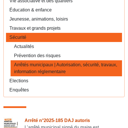
Vie associative et des quartiers
Éducation & enfance
Jeunesse, animations, loisirs
Travaux et grands projets
Sécurité
Actualités
Prévention des risques
Arrêtés municipaux | Autorisation, sécurité, travaux,
information réglementaire
Elections
Enquêtes
Consulter également
Arrêté n°2025-185 DAJ autoris
L’arrêté municipal signé du maire est...