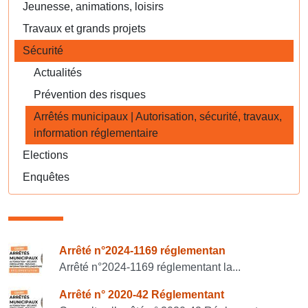
Jeunesse, animations, loisirs
Travaux et grands projets
Sécurité
Actualités
Prévention des risques
Arrêtés municipaux | Autorisation, sécurité, travaux,
information réglementaire
Elections
Enquêtes
Consulter également
Arrêté n°2024-1169 réglementan
Arrêté n°2024-1169 réglementant la...
Arrêté n° 2020-42 Réglementant