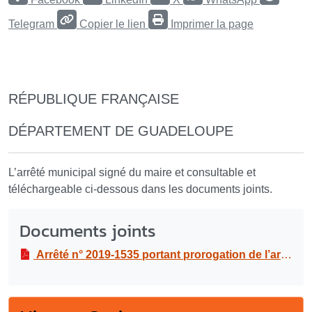
Telegram
Copier le lien
Imprimer la page
RÉPUBLIQUE FRANÇAISE
DÉPARTEMENT DE GUADELOUPE
L’arrêté municipal signé du maire et consultable et
téléchargeable ci-dessous dans les documents joints.
Documents joints
Arrêté n° 2019-1535 portant prorogation de l’arrêté n°2019-1076 Réglementant la circulation et le stationnement dans le cadre d’opération de renouvellement de canalisation de distribution et de reprise des branchements en eau potable, à route de Labouaye du 14/11/19 au 22/02/20