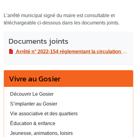
L’arrêté municipal signé du maire est consultable et
téléchargeable ci-dessous dans les documents joints.
Documents joints
Arrêté n° 2022-154 réglementant la circulation et le stationnement dans le cadre de travaux sur le réseau téléphonique orange avec remplacement de cadre et tampon de chambre sur chaussée, à l’Anse Tabarin - Montauban (RD119) du lundi 24 au mardi 25 janvier 2022
Vivre au Gosier
Découvrir Le Gosier
S’implanter au Gosier
Vie associative et des quartiers
Éducation & enfance
Jeunesse, animations, loisirs