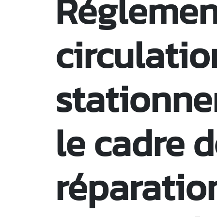
Réglemen
circulatio
stationn
le cadre d
réparatio