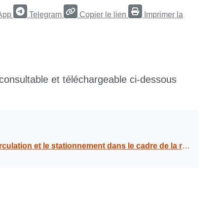
App
Telegram
Copier le lien
Imprimer la
 consultable et téléchargeable ci-dessous
 réparation des mâts de candélabre, sur la départementale 119, de Périnet à Poucet, du 26 au 30 septembre 2022