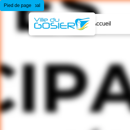
Menu principal
Contenu principal
Pied de page
Accueil