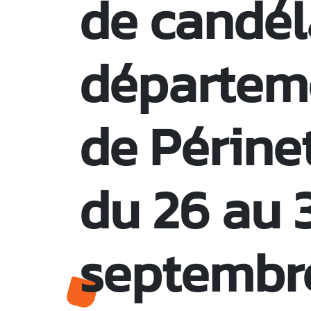
de candéla
départeme
de Périne
du 26 au 
septembr