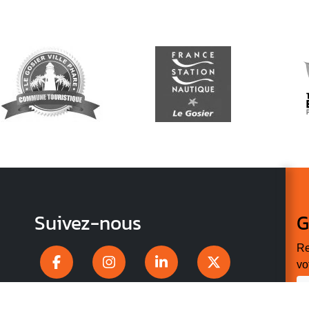
Suivez-nous
G
Re
vo