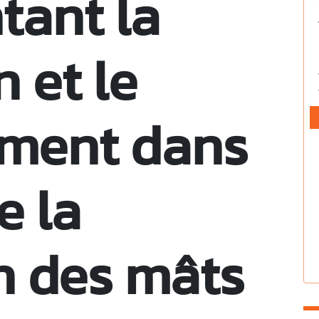
tant la
n et le
ement dans
e la
n des mâts