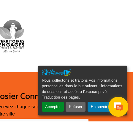
Nous collectons et traitons vos informations
personnelles dans le but suivant :
Informations
de sessions et accès à l'espace privé,
osier Connecté
Traduction des pages
.
cevez chaque semaine l'actualité de
Accepter
Refuser
En savoir plus
tre ville
Veuillez laisser ce champ
Je
vide :