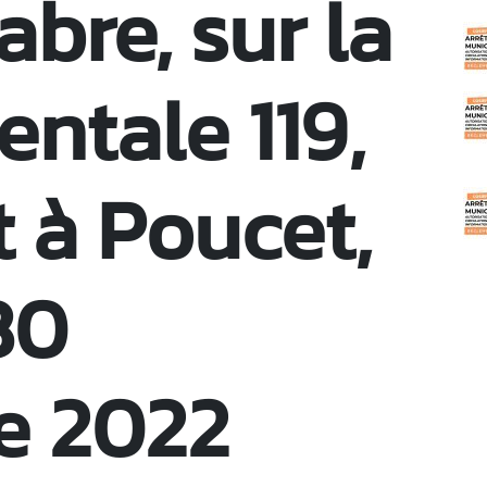
bre, sur la
C
ntale 119,
t à Poucet,
30
e 2022