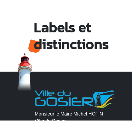
Labels et
distinctions
Monsieur le Maire Michel HOTIN
Ville du Gosier
67, Boulevard du Général de Gaulle