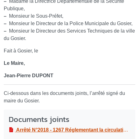
–
Madame la Directrice Départementale de la Sécurité
Publique,
–
Monsieur le Sous-Préfet,
–
Monsieur le Directeur de la Police Municipale du Gosier,
–
Monsieur le Directeur des Services Techniques de la ville
du Gosier.
Fait à Gosier, le
Le Maire,
Jean-Pierre DUPONT
Ci-dessous dans les documents joints, l’arrêté signé du
maire du Gosier.
Documents joints
Arrêté N°2018 - 1267 Réglementant la circulation et le stationnement au Boulodrome de la Datcha dans le cadre de la manifestation “Mèt a tambou Gozié tambours croisés” Le samedi 24 novembre 2018