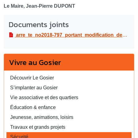
Le Maire, Jean-Pierre DUPONT
Documents joints
arre_te_no2018-797_portant_modification_de_l_arre_te_no2018-702_re_glementant_la_circulation_du_23_mai_au_19_septembre_2018.pdf
Vivre au Gosier
Découvrir Le Gosier
S’implanter au Gosier
Vie associative et des quartiers
Éducation & enfance
Jeunesse, animations, loisirs
Travaux et grands projets
Sécurité