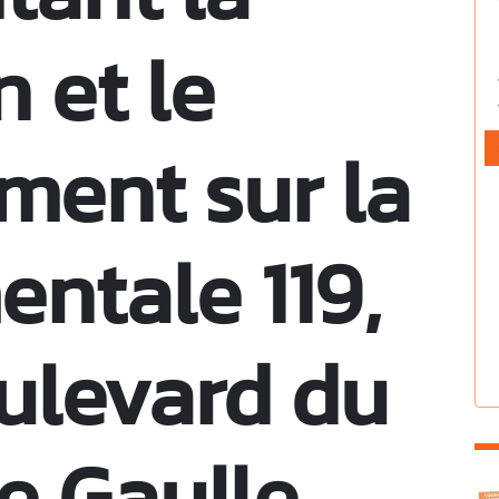
n et le
ment sur la
ntale 119,
ulevard du
e Gaulle,