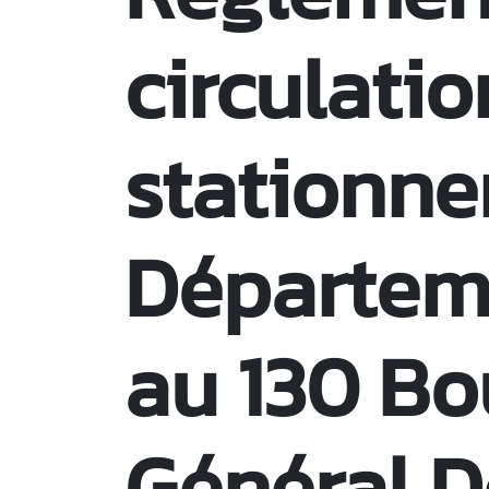
circulatio
stationne
Départeme
au 130 Bo
Général D