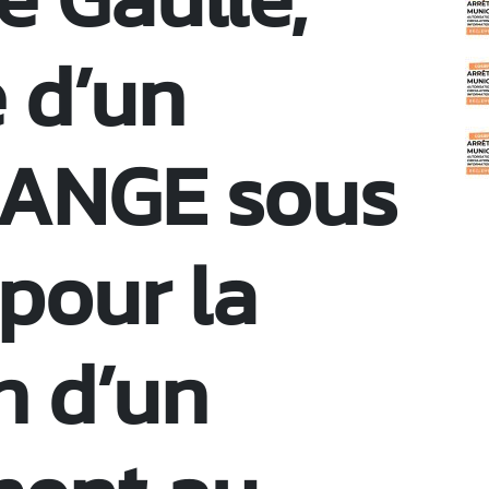
C
 d’un
RANGE sous
pour la
n d’un