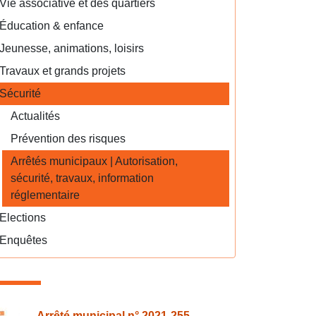
Vie associative et des quartiers
Éducation & enfance
Jeunesse, animations, loisirs
Travaux et grands projets
Sécurité
Actualités
Prévention des risques
Arrêtés municipaux | Autorisation,
sécurité, travaux, information
réglementaire
Elections
Enquêtes
Arrêté municipal n° 2021-255