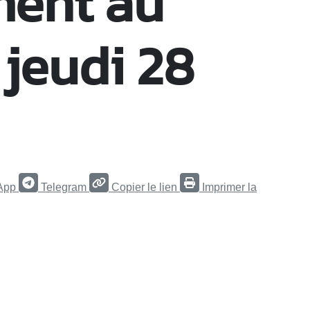
ment au
 jeudi 28
App
Telegram
Copier le lien
Imprimer la