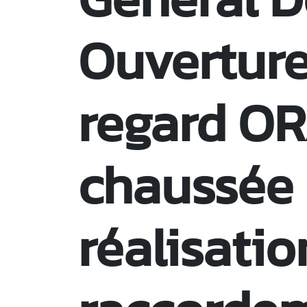
Ouverture
regard O
chaussée 
réalisatio