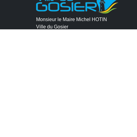
Monsieur le Maire Michel HOTIN
Ville du Gosier
67, Boulevard du Général de Gaulle
97190 Le Gosier
Tél.
05 90 84 86 86
Envoyer un email
Contacter la P.R.A.D.A
Contactez le délégué à la protection des
données personnelles - D.P.O