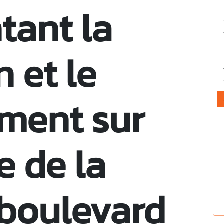
tant la
n et le
ment sur
e de la
 boulevard