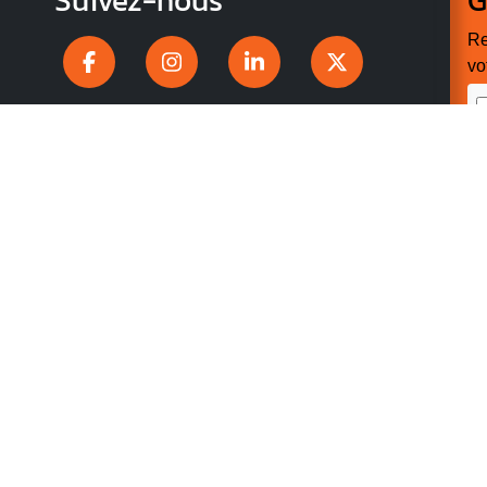
Suivez-nous
G
Re
vo
n
p
r
V
v