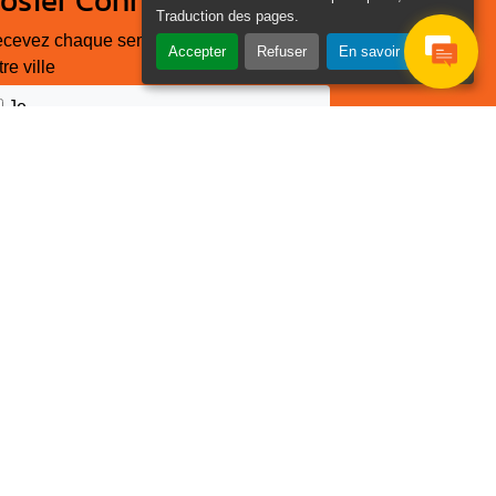
osier Connecté
Traduction des pages
.
cevez chaque semaine l'actualité de
Accepter
Refuser
En savoir plus
tre ville
Je
Email
e suis
*
as un
obot
euillez laisser ce champ
ide :