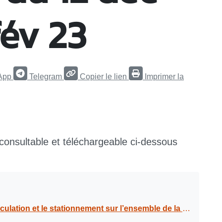
fév 23
App
Telegram
Copier le lien
Imprimer la
 consultable et téléchargeable ci-dessous
boulevard Amédée CLARA, dans le cadre de travaux de reprise, de trottoirs, regards sous chaussée, du 12 déc 22 au 06 fév 23