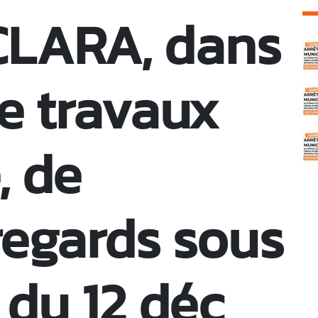
LARA, dans
C
de travaux
, de
 regards sous
 du 12 déc