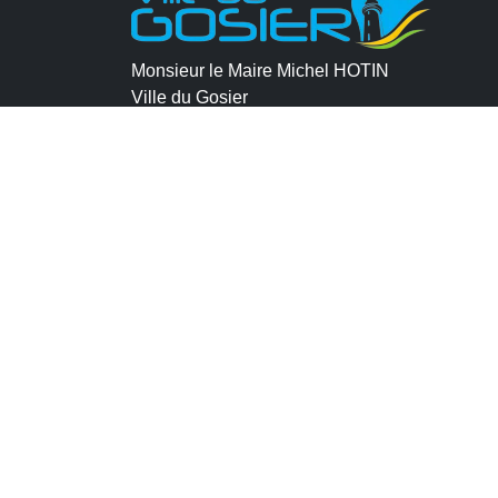
Monsieur le Maire Michel HOTIN
Ville du Gosier
67, Boulevard du Général de Gaulle
97190 Le Gosier
Tél.
05 90 84 86 86
Envoyer un email
Contacter la P.R.A.D.A
Contactez le délégué à la protection des
données personnelles - D.P.O