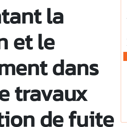
tant la
n et le
ement dans
de travaux
tion de fuite