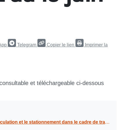
App
Telegram
Copier le lien
Imprimer la
 consultable et téléchargeable ci-dessous
réparation de fuite sur branchement (canalisation d’eau potable), impasse Madrépore à Grand-Baie, du 12 au 16 juin 2023