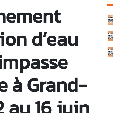
chement
C
tion d’eau
 impasse
e à Grand-
2 au 16 juin