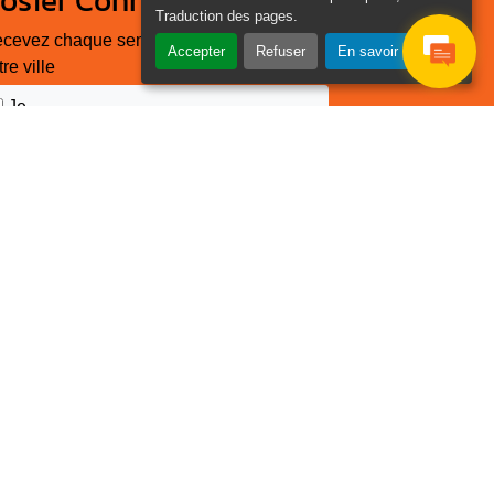
osier Connecté
Traduction des pages
.
cevez chaque semaine l'actualité de
Accepter
Refuser
En savoir plus
tre ville
Je
Email
e suis
*
as un
obot
euillez laisser ce champ
ide :