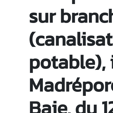
sur bran
(canalisa
potable),
Madrépor
Baie, du 1