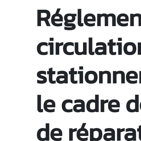
Réglemen
circulatio
stationn
le cadre 
de répara