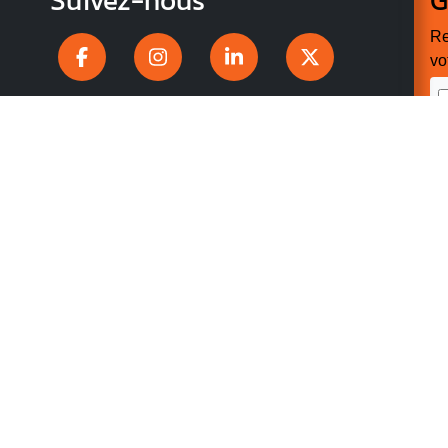
Suivez-nous
G
Re
vo
n
p
r
V
v