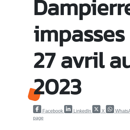
Dampierre
impasses 
27 avril a
2023
Facebook
LinkedIn
X
Whats
page