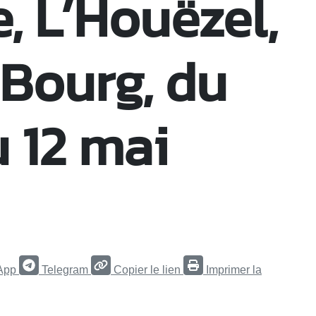
, L’Houëzel,
Bourg, du
u 12 mai
App
Telegram
Copier le lien
Imprimer la