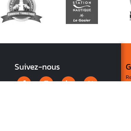
Suivez-nous
G
Re
vo
n
p
r
V