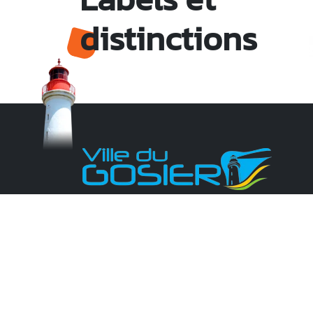
distinctions
Monsieur le Maire Michel HOTIN
Ville du Gosier
67, Boulevard du Général de Gaulle
97190 Le Gosier
Tél.
05 90 84 86 86
Envoyer un email