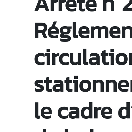
Arrêté n°
Réglemen
circulatio
stationne
le cadre 