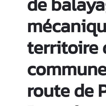
de balay
mécanique
territoire 
commune 
route de P