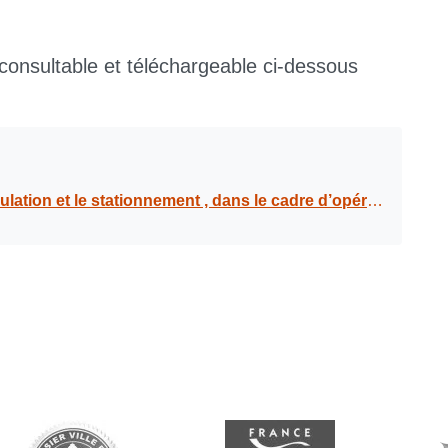
 consultable et téléchargeable ci-dessous
écanique sur le territoire de la commune du Gosier : route de Périnet, Dampierre, L’Houëzel, impasses Bourg, du 27 avril au 12 mai 2023