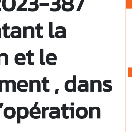
2023-387
tant la
n et le
ment , dans
d’opération