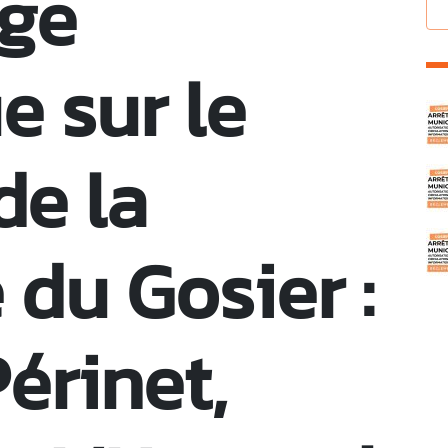
age
 sur le
C
de la
du Gosier :
érinet,