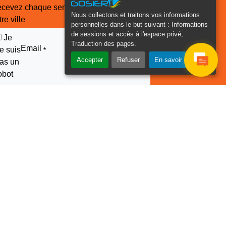
cevez chaque semaine l'actualité de
Nous collectons et traitons vos informations
tre ville
personnelles dans le but suivant :
Informations
de sessions et accès à l'espace privé,
Je
Traduction des pages
.
Email
e suis
*
Accepter
Refuser
En savoir plus
as un
obot
euillez laisser ce champ
ide :
2022 –2026 © Ville du Gosier - Guadeloupe | Tous droits