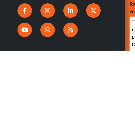
Re
vo
n
p
r
V
v
 CONFIDENTIALITÉ
ACCESSIBILITÉ : PARTIELLEMENT