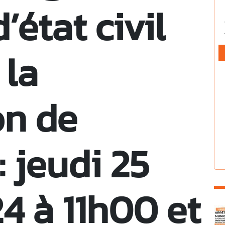
d’état civil
 la
on de
 jeudi 25
24 à 11h00 et
C