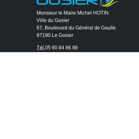
Monsieur le Maire Michel HOTIN
Ville du Gosier
67, Boulevard du Général de Gaulle
97190 Le Gosier
Tél.
05 90 84 86 86
Envoyer un email
Contacter la P.R.A.D.A
Contactez le délégué à la protection des
données personnelles - D.P.O
CONTACT
MENTIONS LÉGALES
POLITIQUE DE