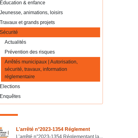
Éducation & enfance
Jeunesse, animations, loisirs
Travaux et grands projets
Sécurité
Actualités
Prévention des risques
Arrêtés municipaux | Autorisation,
sécurité, travaux, information
réglementaire
Elections
Enquêtes
onsulter également
L’arrêté n°2023-1354 Réglement
L’arrêté n°2023-1354 Réglementant la...