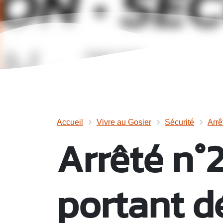
Accueil
Vivre au Gosier
Sécurité
Arrê
Arrêté n°
portant d