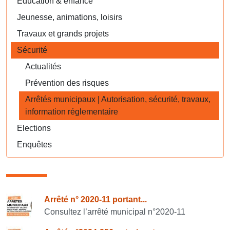
Éducation & enfance
Jeunesse, animations, loisirs
Travaux et grands projets
Sécurité
Actualités
Prévention des risques
Arrêtés municipaux | Autorisation, sécurité, travaux,
information réglementaire
Elections
Enquêtes
Consulter également
Arrêté n° 2020-11 portant...
Consultez l’arrêté municipal n°2020-11