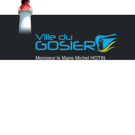
Monsieur le Maire Michel HOTIN
Ville du Gosier
67, Boulevard du Général de Gaulle
97190 Le Gosier
Tél.
05 90 84 86 86
Envoyer un email
Contacter la P.R.A.D.A
Contactez le délégué à la protection des
données personnelles - D.P.O