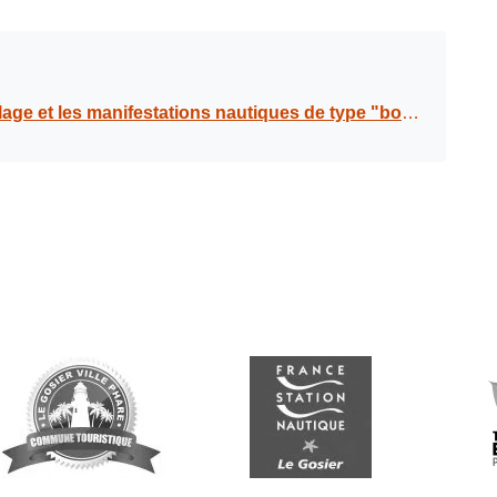
es, au large de l’îlet Gosier, tous les jours à partir de 17h30 ; à compter du jeudi 18 juillet 2024 au mardi 31 décembre 2024 inclus.