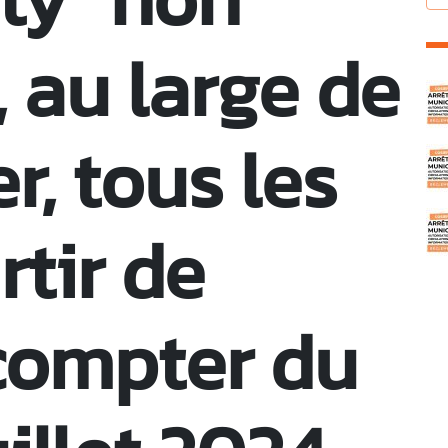
 au large de
C
er, tous les
rtir de
 compter du