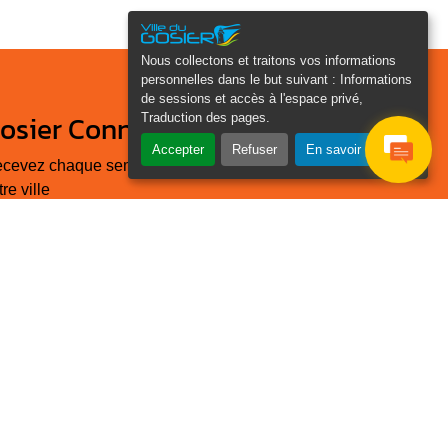
Nous collectons et traitons vos informations
personnelles dans le but suivant :
Informations
de sessions et accès à l'espace privé,
osier Connecté
Traduction des pages
.
Accepter
Refuser
En savoir plus
cevez chaque semaine l'actualité de
tre ville
Je
Email
e suis
*
as un
obot
euillez laisser ce champ
ide :