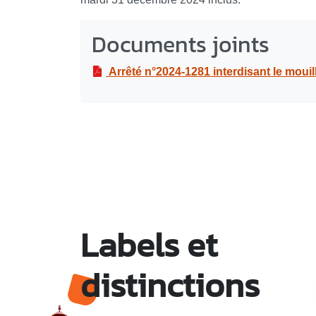
Documents joints
Arrêté n°2024-1281 interdisant le mouillage et les manifestations nautiques de type "boat-party" non déclaré
Labels et
distinctions