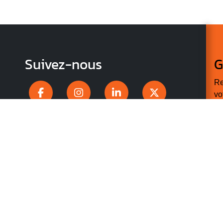
Suivez-nous
G
Re
vo
n
p
r
V
v