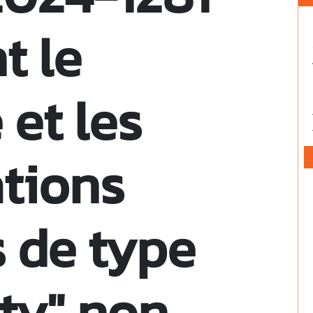
t le
 et les
tions
 de type
ty" non