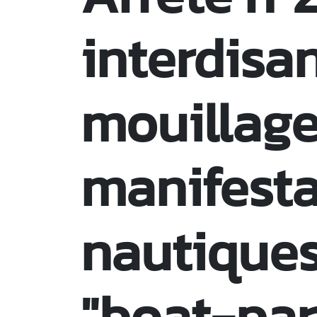
interdisan
mouillage
manifesta
nautiques
"boat-par