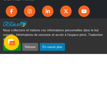
Nous collectons et traitons vos informations personnelles dans le but
suivant :
Informations de sessions et accès à l'espace privé, Traduction
des pages
.
Accepter
Refuser
En savoir plus
Gosier Connecté
Recevez chaque semaine l'actualité de votre ville
Veuillez laisser ce champ vide :
Je ne suis pas
un robot
Email
*