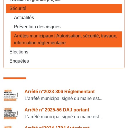
Sécurité
Actualités
Prévention des risques
Arrêtés municipaux | Autorisation, sécurité, travaux,
information réglementaire
Elections
Enquêtes
Consulter également
Arrêté n°2023-306 Réglementant
L’arrêté municipal signé du maire est...
Arrêté n° 2025-56 DAJ portant
L’arrêté municipal signé du maire est...