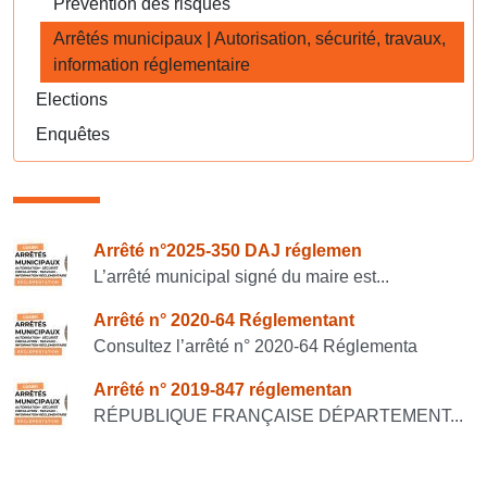
Prévention des risques
Arrêtés municipaux | Autorisation, sécurité, travaux,
information réglementaire
Elections
Enquêtes
Consulter également
Arrêté n°2025-350 DAJ réglemen
L’arrêté municipal signé du maire est...
Arrêté n° 2020-64 Réglementant
Consultez l’arrêté n° 2020-64 Réglementa
Arrêté n° 2019-847 réglementan
RÉPUBLIQUE FRANÇAISE DÉPARTEMENT...